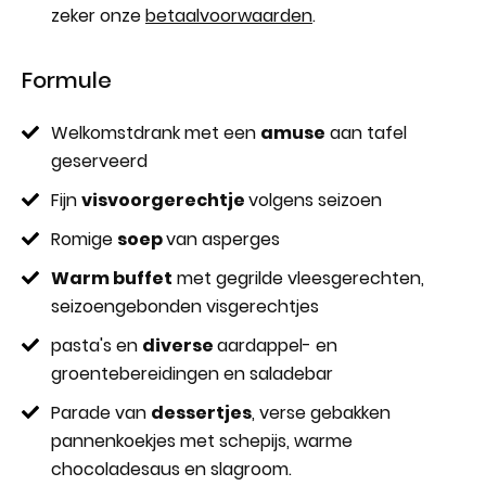
zeker onze
betaalvoorwaarden
.
Formule
Welkomstdrank met een
amuse
aan tafel
geserveerd
Fijn
visvoorgerechtje
volgens seizoen
Romige
soep
van asperges
Warm buffet
met gegrilde vleesgerechten,
seizoengebonden visgerechtjes
pasta's en
diverse
aardappel- en
groentebereidingen en saladebar
Parade van
dessertjes
, verse gebakken
pannenkoekjes met schepijs, warme
chocoladesaus en slagroom.