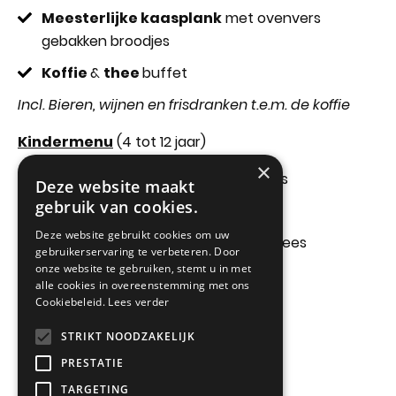
Meesterlijke kaasplank
met ovenvers
gebakken broodjes
Koffie
&
thee
buffet
Incl. Bieren, wijnen en frisdranken t.e.m. de koffie
Kindermenu
(4 tot 12 jaar)
×
Welkomstdrankje met kinderamuses
Deze website maakt
gebruik van cookies.
Kipkroketje met frisse salade
Deze website gebruikt cookies om uw
Kinderbuffetje met diverse vis en vlees
gebruikerservaring te verbeteren. Door
lekkernijen
onze website te gebruiken, stemt u in met
alle cookies in overeenstemming met ons
Desserten buffet
Cookiebeleid.
Lees verder
Incl. Frisdranken
STRIKT NOODZAKELIJK
PRESTATIE
38 euro per kind
TARGETING