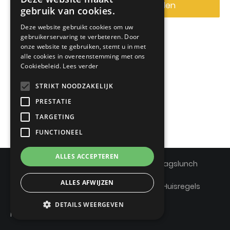
wachtwoord opnieuw instellen
gebruik van cookies.
Deze website gebruikt cookies om uw
gebruikerservaring te verbeteren. Door
onze website te gebruiken, stemt u in met
alle cookies in overeenstemming met ons
Cookiebeleid.
Lees verder
STRIKT NOODZAKELIJK
PRESTATIE
TARGETING
FUNCTIONEEL
ALLES ACCEPTEREN
©2026 Maekelhoeve
Voorwaarden Zondagslunch
Voorwaarden Dinner & Dance
ALLES AFWIJZEN
Veelgestelde vragen Dinner & Dance
Huisregels
Cookiestatement
Privacyverklaring
DETAILS WEERGEVEN
made by
Codelines