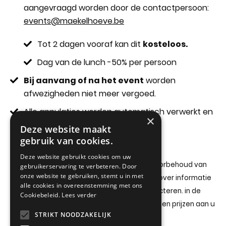
aangevraagd worden door de contactpersoon:
e
vents@maekelhoeve.be
Tot 2 dagen vooraf kan dit
kosteloos.
Dag van de lunch -50% per persoon
Bij aanvang of na het event
worden
afwezigheden niet meer vergoed.
Alle annulaties worden automatisch verwerkt en
×
na het event terugbetaald.
Deze website maakt
gebruik van cookies.
VORIGE PAGINA
Deze website gebruikt cookies om uw
Alle informatie op onze websites is onder voorbehoud van
gebruikerservaring te verbeteren. Door
onze website te gebruiken, stemt u in met
druk- en typefouten
. Mocht u onzeker zijn over informatie
alle cookies in overeenstemming met ons
of prijzen, aarzel dan zeker niet ons te contacteren. in de
Cookiebeleid.
Lees verder
mailing wordt steeds de correcte informatie en prijzen aan u
STRIKT NOODZAKELIJK
bevestigd.