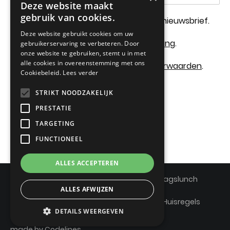
Deze website maakt
gebruik van cookies.
Schrijf me in voor de Maekelhoeve nieuwsbrief.
Deze website gebruikt cookies om uw
Ik ga akkoord met de
privacyverklaring
.
gebruikerservaring te verbeteren. Door
onze website te gebruiken, stemt u in met
alle cookies in overeenstemming met ons
Ik ga akkoord met de
reservatievoorwaarden
.
Cookiebeleid.
Lees verder
STRIKT NOODZAKELIJK
Verzenden
PRESTATIE
TARGETING
FUNCTIONEEL
ALLES ACCEPTEREN
©2026 Maekelhoeve
Voorwaarden Zondagslunch
ALLES AFWIJZEN
Voorwaarden Dinner & Dance
Veelgestelde vragen Dinner & Dance
Huisregels
DETAILS WEERGEVEN
Cookiestatement
Privacyverklaring
made by
Codelines